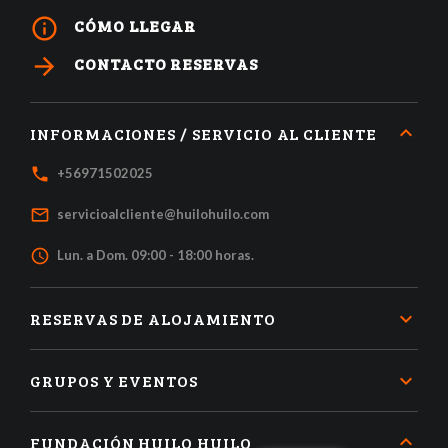
info_outline
CÓMO LLEGAR
arrow_forward
CONTACTO RESERVAS
INFORMACIONES / SERVICIO AL CLIENTE
local_phone
+56971502025
mail_outline
servicioalcliente@huilohuilo.com
access_time
Lun. a Dom. 09:00 - 18:00 horas.
RESERVAS DE ALOJAMIENTO
GRUPOS Y EVENTOS
FUNDACIÓN HUILO HUILO