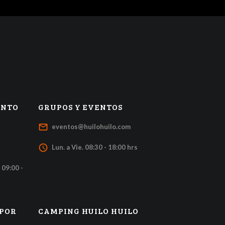
ENTO
GRUPOS Y EVENTOS
mail_outline
eventos@huilohuilo.com
access_time
Lun. a Vie. 08:30 - 18:00 hrs
 09:00 -
 POR
CAMPING HUILO HUILO