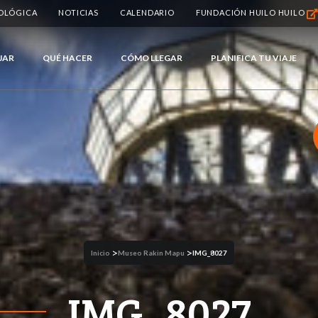
IOLÓGICA
NOTICIAS
CALENDARIO
FUNDACIÓN HUILO HUILO
JAR
QUÉ HACER
CÓMO LLEGAR
PLANIFICA TU VIAJE
>
>
Inicio
Museo Rakin Mapu
IMG_8027
IMG_8027