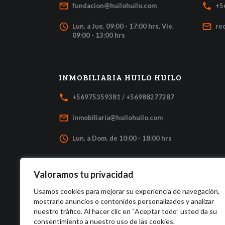
mail_outline
local_phone
fundacion@huilohuilo.com
+5
access_time
mail_outline
Lun. a Jue. 09:00 - 17:00 hrs, Vie.
re
09:00 - 13:00 hrs
INMOBILIARIA HUILO HUILO
local_phone
+56975359381 / +56988277287
mail_outline
inmobiliaria@huilohuilo.com
access_time
Lun. a Dom. de 10:00 - 18:00 hrs
Valoramos tu privacidad
Usamos cookies para mejorar su experiencia de navegación,
mostrarle anuncios o contenidos personalizados y analizar
nuestro tráfico. Al hacer clic en “Aceptar todo” usted da su
consentimiento a nuestro uso de las cookies.