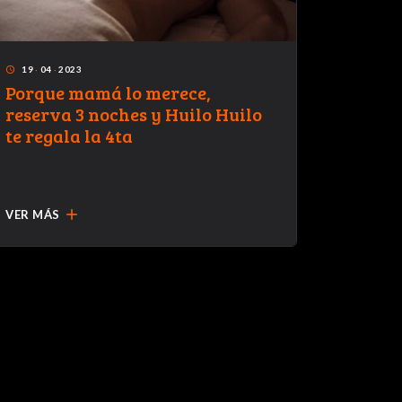
19
·
04
·
2023
28
·
04
·
access_time
access_time
Porque mamá lo merece,
<stron
reserva 3 noches y Huilo Huilo
Huilo 
te regala la 4ta
tienen
add
VER MÁS
VER MÁ