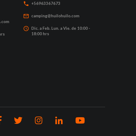
local_phone
+56963367673
mail_outline
camping@huilohuilo.com
o.com
access_time
Dic. a Feb. Lun. a Vie. de 10:00 -
18:00 hrs
hrs