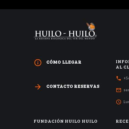
INFO
info_outline
CÓMO LLEGAR
AL C
local_phone
+5
arrow_forward
CONTACTO RESERVAS
mail_outline
se
access_time
Lun
FUNDACIÓN HUILO HUILO
RECE