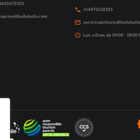
6632672020
local_phone
+56971502025
cepcion@huilohuilo.com
mail_outline
servicioalcliente@huilohuil
access_time
Lun. a Dom. de 09:00 - 18:00 