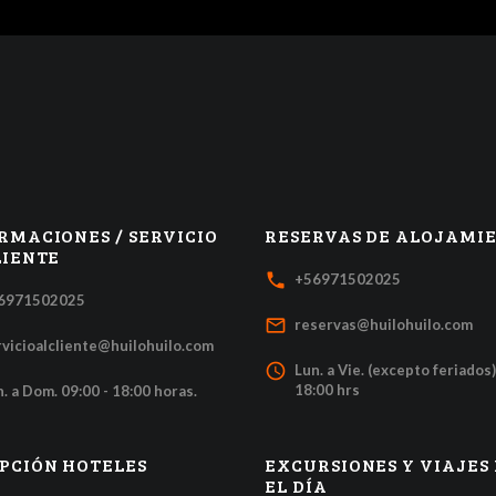
RMACIONES / SERVICIO
RESERVAS DE ALOJAMI
LIENTE
local_phone
+56971502025
6971502025
mail_outline
reservas@huilohuilo.com
rvicioalcliente@huilohuilo.com
access_time
Lun. a Vie. (excepto feriados)
18:00 hrs
. a Dom. 09:00 - 18:00 horas.
PCIÓN HOTELES
EXCURSIONES Y VIAJES
EL DÍA