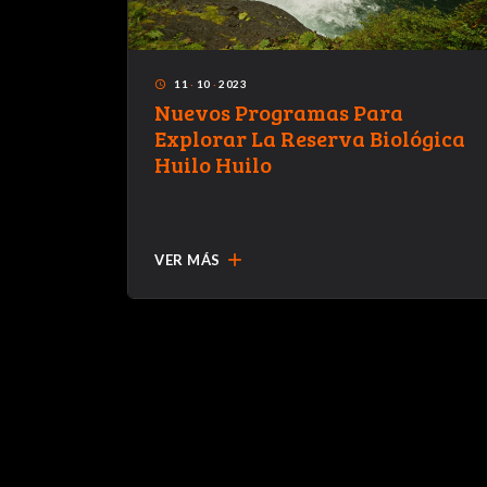
11
·
10
·
2023
access_time
eron
Nuevos Programas Para
Explorar La Reserva Biológica
cias a
Huilo Huilo
Cien
add
VER MÁS