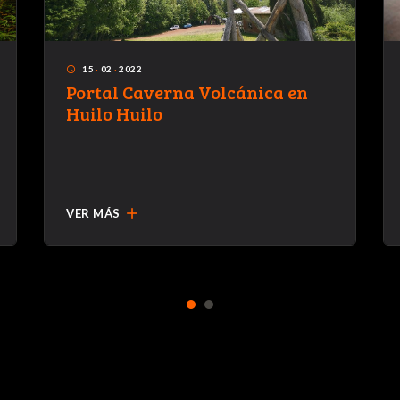
15
·
02
·
2022
access_time
Portal Caverna Volcánica en
Huilo Huilo
add
VER MÁS
1
2