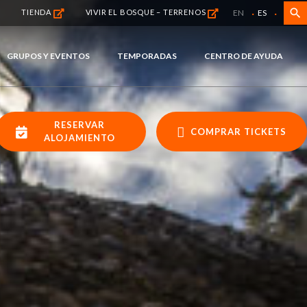
·
·
search
EN
ES
TIENDA
VIVIR EL BOSQUE – TERRENOS
GRUPOS Y EVENTOS
TEMPORADAS
CENTRO DE AYUDA
RESERVAR
COMPRAR TICKETS
ALOJAMIENTO