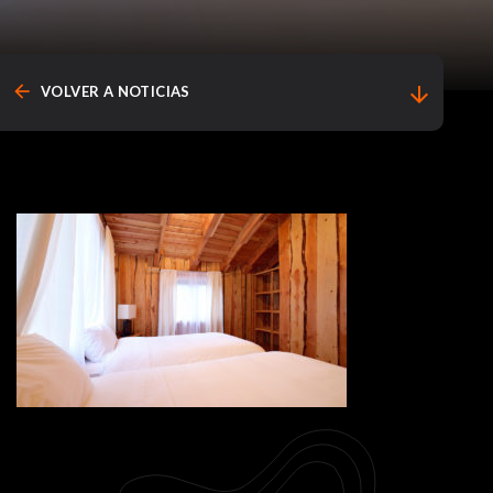
arrow_back
arrow_downward
VOLVER A NOTICIAS