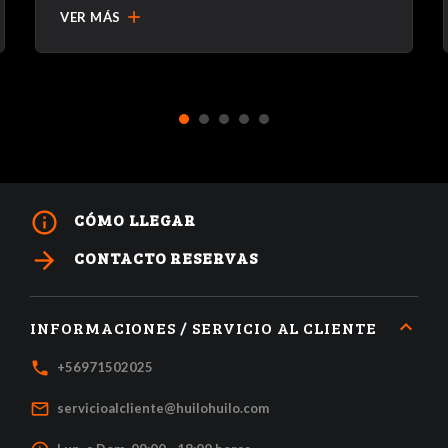
add
VER MÁS
1
2
3
4
5
info_outline
CÓMO LLEGAR
arrow_forward
CONTACTO RESERVAS
INFORMACIONES / SERVICIO AL CLIENTE
local_phone
+56971502025
mail_outline
servicioalcliente@huilohuilo.com