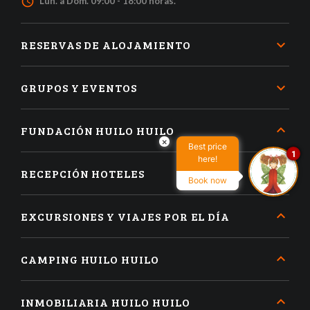
access_time
Lun. a Dom. 09:00 - 18:00 horas.
RESERVAS DE ALOJAMIENTO
GRUPOS Y EVENTOS
FUNDACIÓN HUILO HUILO
×
Best price
1
here!
RECEPCIÓN HOTELES
Book now
EXCURSIONES Y VIAJES POR EL DÍA
CAMPING HUILO HUILO
INMOBILIARIA HUILO HUILO