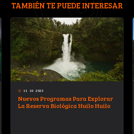
TAMBIÉN TE PUEDE INTERESAR
11
·
10
·
2023
access_time
Nuevos Programas Para Explorar
La Reserva Biológica Huilo Huilo