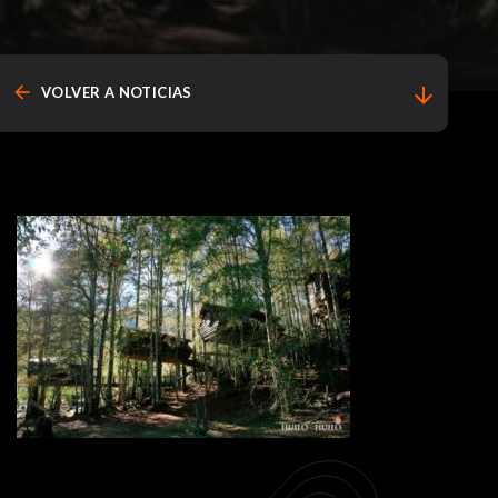
arrow_back
arrow_downward
VOLVER A NOTICIAS