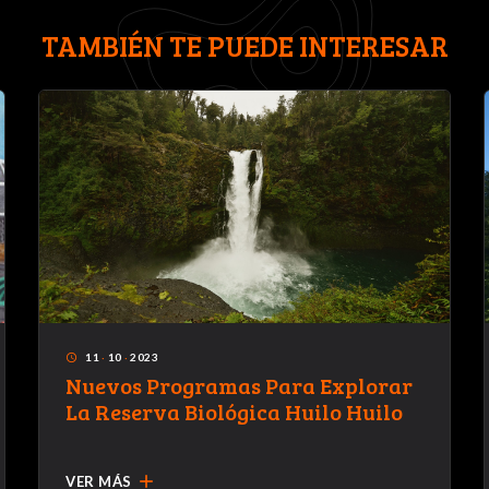
TAMBIÉN TE PUEDE INTERESAR
11
·
10
·
2023
access_time
Nuevos Programas Para Explorar
La Reserva Biológica Huilo Huilo
add
VER MÁS