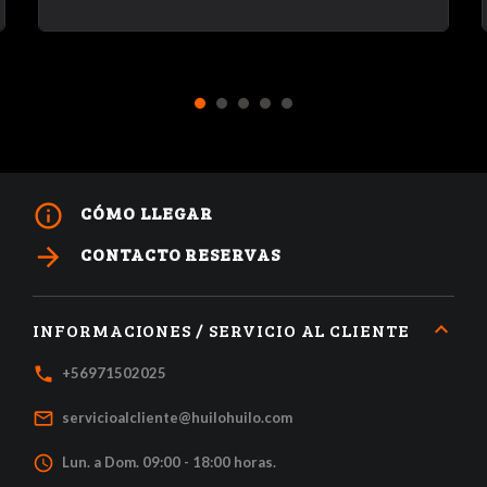
1
2
3
4
5
info_outline
CÓMO LLEGAR
arrow_forward
CONTACTO RESERVAS
INFORMACIONES / SERVICIO AL CLIENTE
local_phone
+56971502025
mail_outline
servicioalcliente@huilohuilo.com
access_time
Lun. a Dom. 09:00 - 18:00 horas.