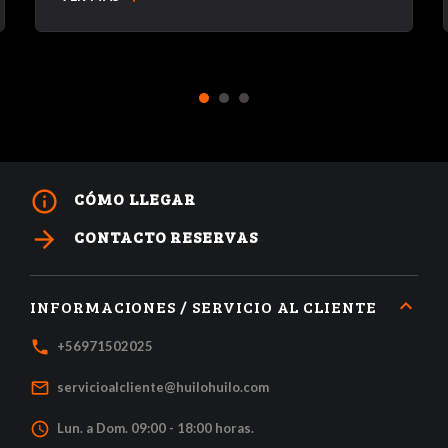
1
2
3
info_outline
CÓMO LLEGAR
arrow_forward
CONTACTO RESERVAS
INFORMACIONES / SERVICIO AL CLIENTE
local_phone
+56971502025
mail_outline
servicioalcliente@huilohuilo.com
access_time
Lun. a Dom. 09:00 - 18:00 horas.