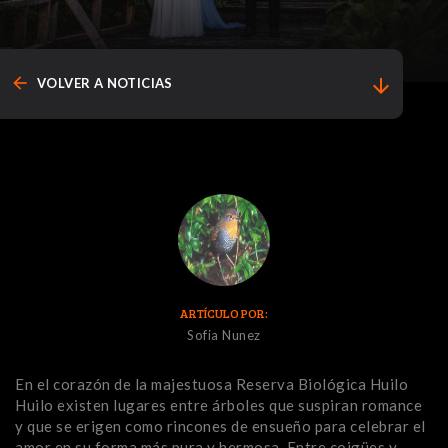
arrow_back
arrow_downward
VOLVER A NOTICIAS
ARTÍCULO POR:
Sofia Nunez
En el corazón de la majestuosa Reserva Biológica Huilo
Huilo existen lugares entre árboles que suspiran romance
y que se erigen como rincones de ensueño para celebrar el
amor en su forma más pura y hermosa. Entre coigües y