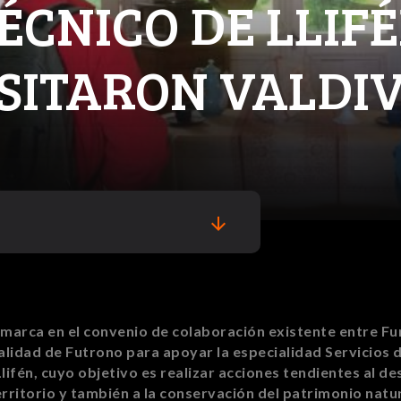
ÉCNICO DE LLIF
SITARON VALDI
arrow_downward
nmarca en
el convenio de colaboración existente entre Fu
palidad de Futrono para apoyar la especialidad Servicios 
lifén, cuyo objetivo es realizar acciones tendientes al de
rritorio y también a la conservación del patrimonio natur