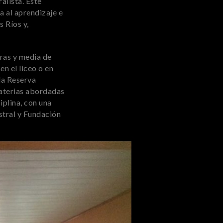
alista. Este
 al aprendizaje e
 Ríos y,
oras y media de
en el liceo o en
 la Reserva
materias abordadas
iplina, con una
stral y Fundación