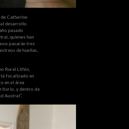
 de Catherine
al desarrollo
l año pasado
tral, quienes han
mnos pasarán tres
streos de huellas,
o Rural Llifén,
tá focalizado en
o en el área
ritorio, y dentro de
d Austral”.