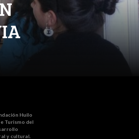
ÉN
VIA
ndación Huilo
de Turismo del
sarrollo
al y cultural.