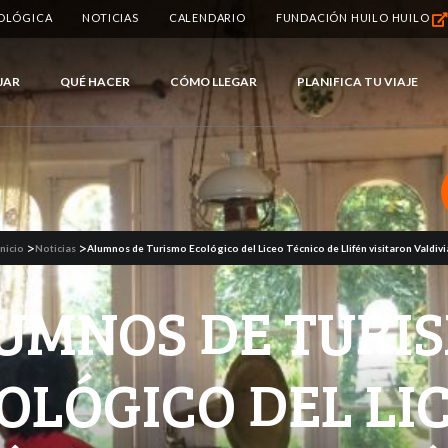
IOLÓGICA
NOTICIAS
CALENDARIO
FUNDACIÓN HUILO HUILO
JAR
QUÉ HACER
CÓMO LLEGAR
PLANIFICA TU VIAJE
>
>
Inicio
Noticias
Alumnos de Turismo Ecológico del Liceo Técnico de Llifén visitaron Valdivi
UMNOS DE TURI
OLÓGICO DEL LI