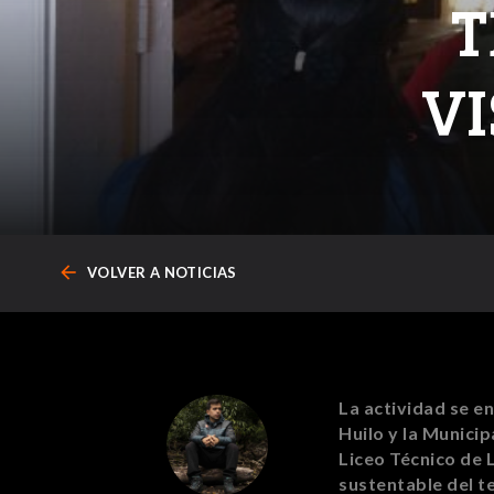
T
VI
arrow_back
VOLVER A NOTICIAS
La actividad se e
Huilo y la Munici
Liceo Técnico de L
sustentable del te