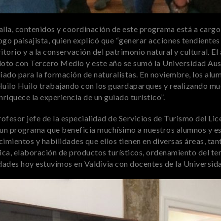
alla, contenidos y coordinación de este programa está a cargo
o paisajista, quien explicó que “generar acciones tendientes 
itorio y a la conservación del patrimonio natural y cultural. E
loto con Tercero Medio y este año se sumó la Universidad Aus
liado para la formación de naturalistas. En noviembre, los alu
Huilo Huilo trabajando con los guardaparques y realizando mue
riquece la experiencia de un guiado turístico”.
ofesor jefe de la especialidad de Servicios de Turismo del Lice
s un programa que beneficia muchísimo a nuestros alumnos y es
cimientos y habilidades que ellos tienen en diversas áreas, tant
tica, elaboración de productos turísticos, ordenamiento del ter
idades hoy estuvimos en Valdivia con docentes de la Universida