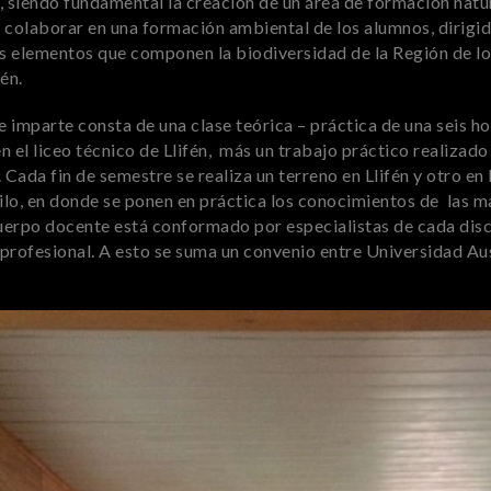
, siendo fundamental la creación de un área de formación natur
colaborar en una formación ambiental de los alumnos, dirigida
os elementos que componen la biodiversidad de la Región de los
én.
 imparte consta de una clase teórica – práctica de una seis h
 el liceo técnico de Llifén, más un trabajo práctico realizado 
 Cada fin de semestre se realiza un terreno en Llifén y otro en
ilo, en donde se ponen en práctica los conocimientos de las 
cuerpo docente está conformado por especialistas de cada disc
profesional. A esto se suma un convenio entre Universidad Au