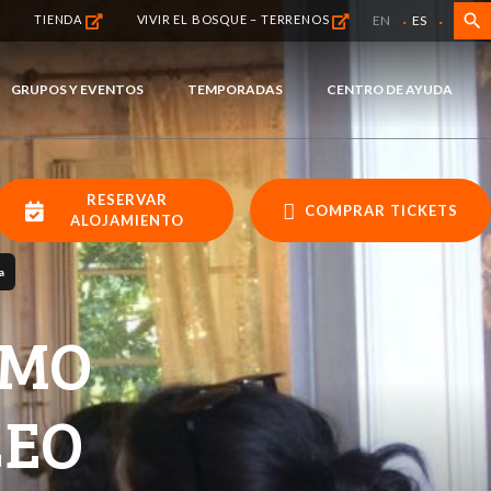
·
·
search
EN
ES
TIENDA
VIVIR EL BOSQUE – TERRENOS
GRUPOS Y EVENTOS
TEMPORADAS
CENTRO DE AYUDA
RESERVAR
COMPRAR TICKETS
ALOJAMIENTO
a
SMO
CEO