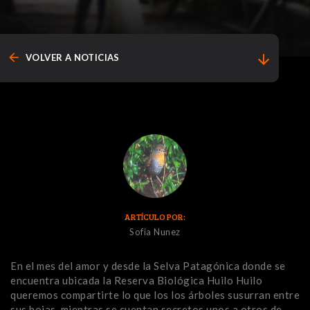
arrow_back
arrow_downward
VOLVER A NOTICIAS
ARTÍCULO POR:
Sofia Nunez
En el mes del amor y desde la Selva Patagónica donde se
encuentra ubicada la Reserva Biológica Huilo Huilo
queremos compartirte lo que los los árboles susurran entre
sus hojas, mientras se cuentan secretos unos a otros de