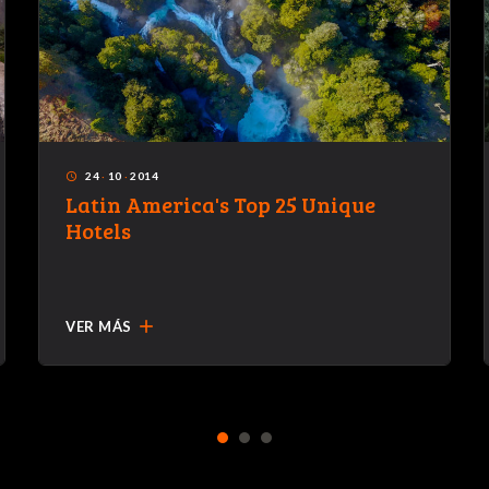
24
·
10
·
2014
access_time
Latin America's Top 25 Unique
Hotels
add
VER MÁS
1
2
3