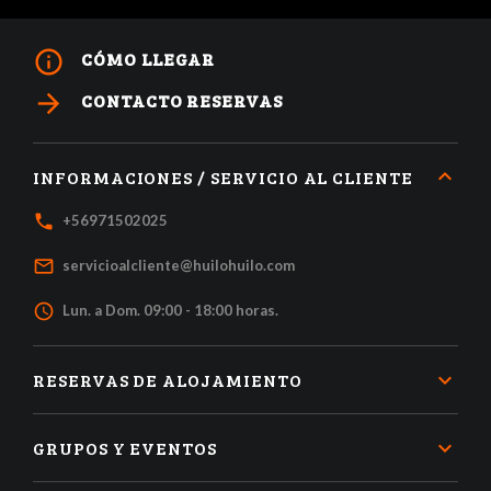
info_outline
CÓMO LLEGAR
arrow_forward
CONTACTO RESERVAS
INFORMACIONES / SERVICIO AL CLIENTE
local_phone
+56971502025
mail_outline
servicioalcliente@huilohuilo.com
access_time
Lun. a Dom. 09:00 - 18:00 horas.
RESERVAS DE ALOJAMIENTO
GRUPOS Y EVENTOS