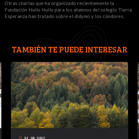
Otras charlas que ha organizado recientemente la
Fundación Huilo Huilo para los alumnos del colegio Tierra
Esperanza han tratado sobre el didymo y los cóndores.
TAMBIÉN TE PUEDE INTERESAR
01
·
08
·
2023
access_time