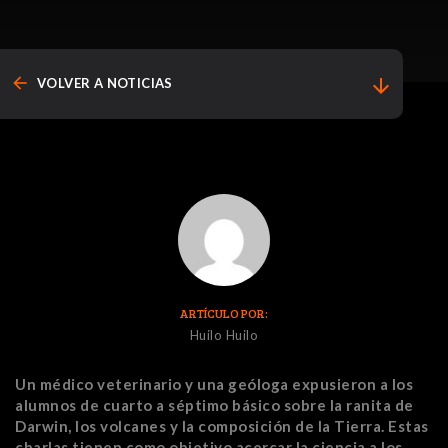
arrow_back
arrow_downward
VOLVER A NOTICIAS
ARTÍCULO POR:
Huilo Huilo
Un médico veterinario y una geóloga expusieron a los
alumnos de cuarto a séptimo básico sobre la ranita de
Darwin, los volcanes y la composición de la Tierra. Estas
charlas tienen como objetivo acercar la ciencia a los