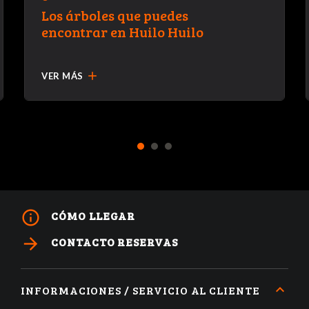
Los árboles que puedes
encontrar en Huilo Huilo
add
VER MÁS
1
2
3
info_outline
CÓMO LLEGAR
arrow_forward
CONTACTO RESERVAS
INFORMACIONES / SERVICIO AL CLIENTE