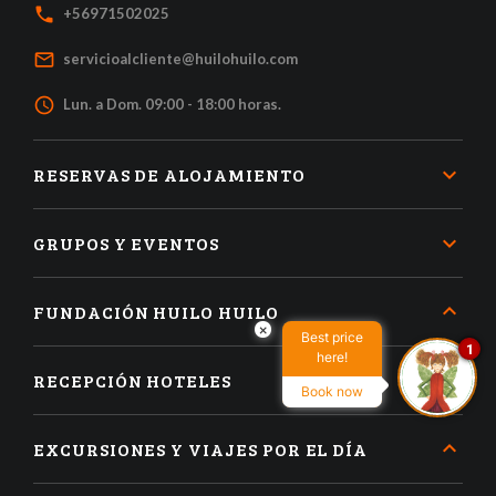
local_phone
+56971502025
mail_outline
servicioalcliente@huilohuilo.com
access_time
Lun. a Dom. 09:00 - 18:00 horas.
RESERVAS DE ALOJAMIENTO
GRUPOS Y EVENTOS
FUNDACIÓN HUILO HUILO
×
Best price
1
here!
RECEPCIÓN HOTELES
Book now
EXCURSIONES Y VIAJES POR EL DÍA