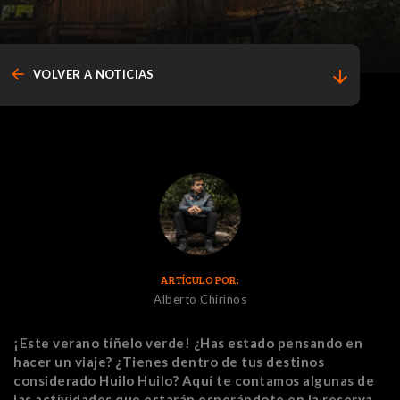
arrow_back
arrow_downward
VOLVER A NOTICIAS
ARTÍCULO POR:
Alberto Chirinos
¡Este verano tíñelo verde! ¿Has estado pensando en
hacer un viaje? ¿Tienes dentro de tus destinos
considerado Huilo Huilo? Aquí te contamos algunas de
las actividades que estarán esperándote en la reserva