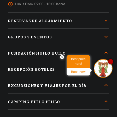
access_time
Lun. a Dom. 09:00 - 18:00 horas.
RESERVAS DE ALOJAMIENTO
GRUPOS Y EVENTOS
FUNDACIÓN HUILO HUILO
×
Best price
1
here!
RECEPCIÓN HOTELES
Book now
EXCURSIONES Y VIAJES POR EL DÍA
CAMPING HUILO HUILO