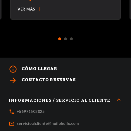
add
VER MÁS
1
2
3
info_outline
CÓMO LLEGAR
arrow_forward
CONTACTO RESERVAS
INFORMACIONES / SERVICIO AL CLIENTE
local_phone
+56971502025
mail_outline
servicioalcliente@huilohuilo.com