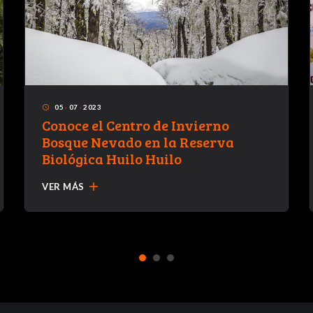
05
·
07
·
2023
access_time
Conoce el Centro de Invierno
Bosque Nevado en la Reserva
Biológica Huilo Huilo
add
VER MÁS
1
2
3