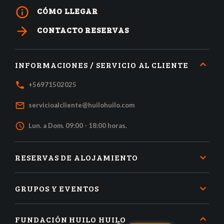
info_outline
CÓMO LLEGAR
arrow_forward
CONTACTO RESERVAS
INFORMACIONES / SERVICIO AL CLIENTE
local_phone
+56971502025
mail_outline
servicioalcliente@huilohuilo.com
access_time
Lun. a Dom. 09:00 - 18:00 horas.
RESERVAS DE ALOJAMIENTO
GRUPOS Y EVENTOS
FUNDACIÓN HUILO HUILO