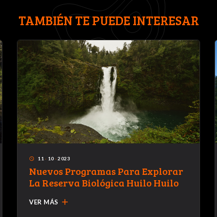
TAMBIÉN TE PUEDE INTERESAR
11
·
10
·
2023
access_time
Nuevos Programas Para Explorar
La Reserva Biológica Huilo Huilo
add
VER MÁS