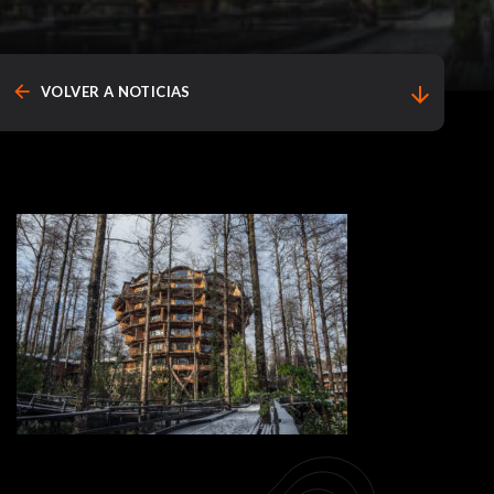
arrow_back
arrow_downward
VOLVER A NOTICIAS