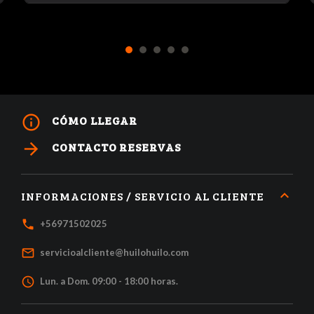
1
2
3
4
5
info_outline
CÓMO LLEGAR
arrow_forward
CONTACTO RESERVAS
INFORMACIONES / SERVICIO AL CLIENTE
local_phone
+56971502025
mail_outline
servicioalcliente@huilohuilo.com
access_time
Lun. a Dom. 09:00 - 18:00 horas.