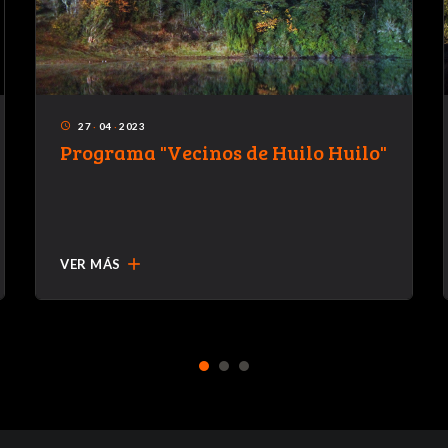
27
·
04
·
2023
access_time
Programa "Vecinos de Huilo Huilo"
add
VER MÁS
1
2
3