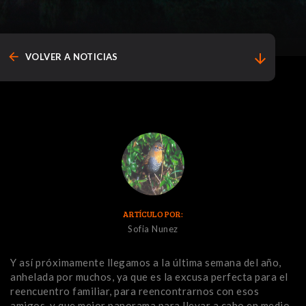
arrow_back
arrow_downward
VOLVER A NOTICIAS
ARTÍCULO POR:
Sofia Nunez
Y así próximamente llegamos a la última semana del año,
anhelada por muchos, ya que es la excusa perfecta para el
reencuentro familiar, para reencontrarnos con esos
amigos, y que mejor panorama para llevar a cabo en medio