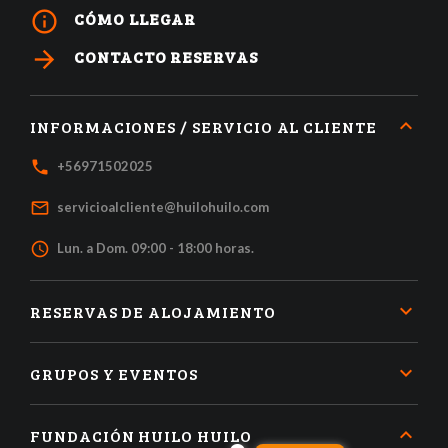
info_outline
CÓMO LLEGAR
arrow_forward
CONTACTO RESERVAS
INFORMACIONES / SERVICIO AL CLIENTE
local_phone
+56971502025
mail_outline
servicioalcliente@huilohuilo.com
access_time
Lun. a Dom. 09:00 - 18:00 horas.
RESERVAS DE ALOJAMIENTO
GRUPOS Y EVENTOS
FUNDACIÓN HUILO HUILO