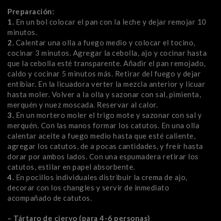
Preparación:
1.
En un bol colocar el pan con la leche y dejar remojar 10
minutos.
2.
Calentar una olla a fuego medio y colocar el tocino,
cocinar 3 minutos. Agregar la cebolla, ajo y cocinar hasta
que la cebolla esté transparente. Añadir el pan remojado,
caldo y cocinar 5 minutos más. Retirar del fuego y dejar
entibiar. En la licuadora verter la mezcla anterior y licuar
hasta moler. Volver a la olla y sazonar con sal, pimienta,
merquén y nuez moscada. Reservar al calor.
3.
En un mortero moler el trigo mote y sazonar con sal y
merquén. Con las manos formar los catutos. En una olla
calentar aceite a fuego medio hasta que esté caliente,
agregar los catutos, de a pocas cantidades, y freír hasta
dorar por ambos lados. Con una espumadera retirar los
catutos, estilar en papel absorbente.
4.
En pocillos individuales distribuir la crema de ajo,
decorar con los changles y servir de inmediato
acompañado de catutos.
– Tártaro de ciervo (para 4-6 personas)