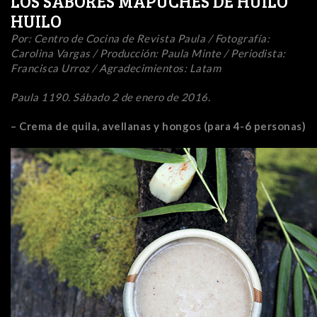
LOS SABORES MAPUCHES DE HUILO
HUILO
Por: Centro de Cocina de Revista Paula / Fotografía:
Carolina Vargas / Producción: Paula Minte / Periodista:
Francisca Urroz / Agradecimientos: Latam
Paula 1190. Sábado 2 de enero de 2016.
– Crema de quila, avellanas y hongos (para 4-6 personas)