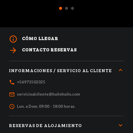
1
2
3
info_outline
CÓMO LLEGAR
arrow_forward
CONTACTO RESERVAS
INFORMACIONES / SERVICIO AL CLIENTE
local_phone
+56971502025
mail_outline
servicioalcliente@huilohuilo.com
access_time
Lun. a Dom. 09:00 - 18:00 horas.
RESERVAS DE ALOJAMIENTO