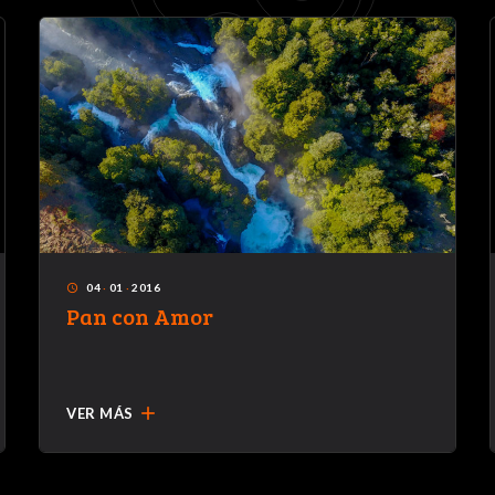
04
·
01
·
2016
access_time
Pan con Amor
add
VER MÁS