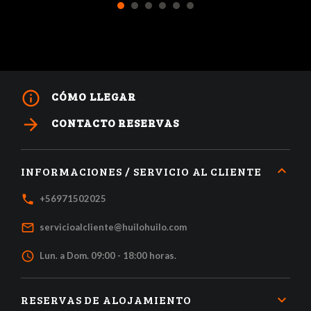
1
2
3
4
5
6
info_outline
CÓMO LLEGAR
arrow_forward
CONTACTO RESERVAS
INFORMACIONES / SERVICIO AL CLIENTE
local_phone
+56971502025
mail_outline
servicioalcliente@huilohuilo.com
access_time
Lun. a Dom. 09:00 - 18:00 horas.
RESERVAS DE ALOJAMIENTO