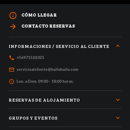
info_outline
CÓMO LLEGAR
arrow_forward
CONTACTO RESERVAS
INFORMACIONES / SERVICIO AL CLIENTE
local_phone
+56971502025
mail_outline
servicioalcliente@huilohuilo.com
access_time
Lun. a Dom. 09:00 - 18:00 horas.
RESERVAS DE ALOJAMIENTO
GRUPOS Y EVENTOS